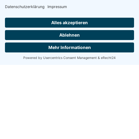
SILBERBACHFALL
Der Silberbachfall südlich von
Oberdrauburg ist ein beliebtes Wanderziel
für heiße Tage. Über 50 m tief stürzt das
Wasser des Silberbaches in die enge
Schlucht und immer weiter gräbt sich das
Wasser in das Kalkgestein.
Ausgehend vom Ortskern in Oberdrauburg
führt die Wanderung über die Draubrücke