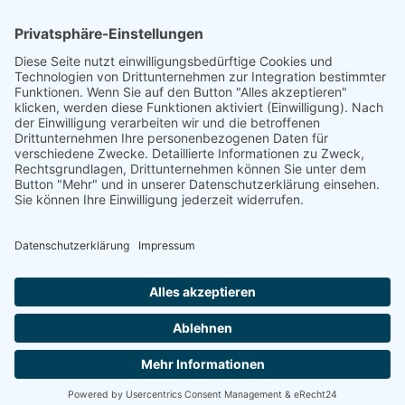
KULINARIK
Wir verwöhnen Sie in unserer gemütlichen
und gepflegten Gaststube mit
typischen
Kärntner Schmankerln
mit
Fleisch aus der eigenen Landwirtschaft
und Fisch aus eigener Fischzucht.
Pizza
aus unserem originalen Steinofen
bringt Ihnen Italien ein Stück näher.
Grillspezialitäten
servieren wir Ihnen in
den Sommermonaten in unserem
Gastgarten frisch vom Grill.