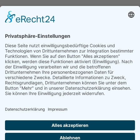
PREISLISTE
HALBPENSION
HAUPTSAISON
01.07.2026
BIS
31.08.2026
€
HAUPTSAISON
83,-
NEBENSAISON
€
01.05.2026
BIS
30.06.2026
NEBENSAISON
79,-
01.09.2026
BIS
16.03.2026
MIT FRÜHSTÜCK
€
HAUPTSAISON
63,-