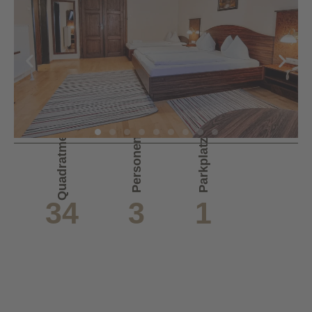
Quadratmeter
Personen
Parkplatz
34
3
1