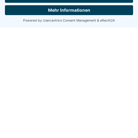
€
NEBENSAISON
59,-
EINZELZIMMERZUSCHLAG
€ 15,-
DOPPELZIMMER
ZUR
EINZELNUTZUNG
€ 20,-
Die Preise gelten
pro Person
und
pro Tag
.
Kinderermäßigung:
Bei Unterbringung im Doppelzimmer mit